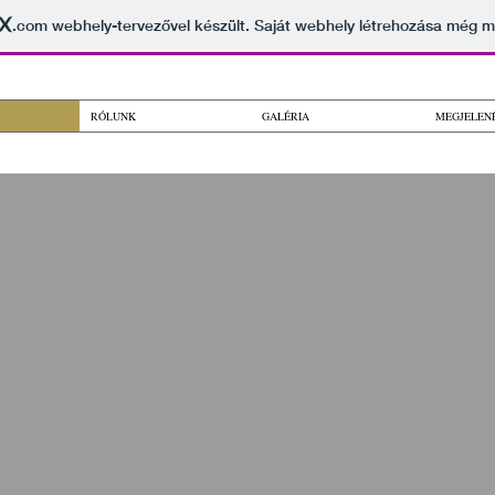
.com
webhely-tervezővel készült. Saját webhely létrehozása még 
RÓLUNK
GALÉRIA
MEGJELEN