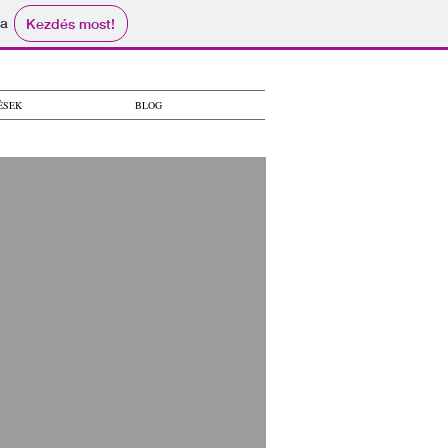
ma
Kezdés most!
ÉSEK
BLOG