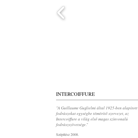
INTERCOIFFURE
"A Guillaume Guglielmi által 1925-ben alapított
fodrászokat egységbe tömörítő szervezet, az
Intercoiffure a világ első magas színvonalú
fodrászszövetsége
.
"
Szépítész 2008.