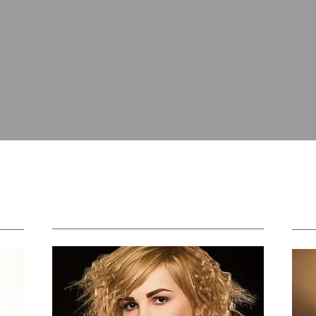
SOFTNESS
WA