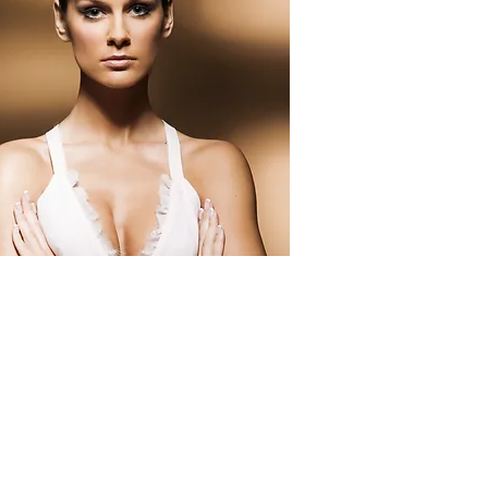
ve stílus a finom elegancia híveinek
ható, az igazán nőies nőknek, akik
lenésükkel, bájukkal, mindenkit
ázsolnak. Az arcot hullámos tincsek, loknik
zik."