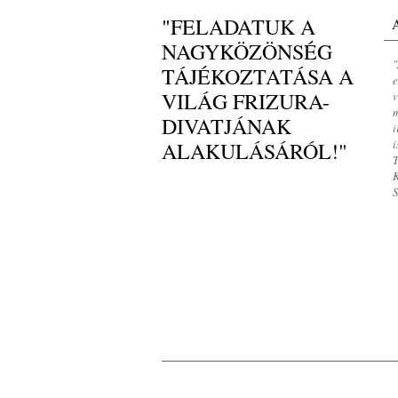
"FELADATUK A
NAGYKÖZÖNSÉG
"
TÁJÉKOZTATÁSA A
e
VILÁG FRIZURA-
v
m
DIVATJÁNAK
i
i
ALAKULÁSÁRÓL!"
T
K
S
LOOKBOOK