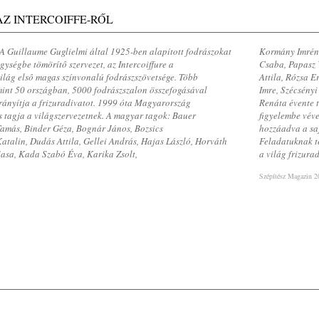
AZ INTERCOIFFE-RŐL
A Guillaume Guglielmi által 1925-ben alapított fodrászokat
Kormány Imréné
gységbe tömörítô szervezet, az Intercoiffure a
Csaba, Papasz V
ilág elsô magas színvonalú fodrászszövetsége. Több
Attila, Rózsa E
int 50 országban, 5000 fodrászszalon összefogásával
Imre, Szécsényi
rányítja a frizuradivatot. 1999 óta Magyarország
Renáta évente t
s tagja a világszervezetnek. A magyar tagok: Bauer
figyelembe véve
amás, Binder Géza, Bognár János, Bozsics
hozzáadva a saj
atalin, Dudás Attila, Gellei András, Hajas László, Horváth
Feladatuknak t
asa, Kada Szabó Éva, Karika Zsolt,
a világ frizura
Szépítész Magazin 2