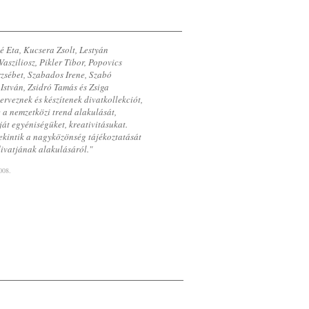
 Eta, Kucsera Zsolt, Lestyán
asziliosz, Pikler Tibor, Popovics
rzsébet, Szabados Irene, Szabó
 István, Zsidró Tamás és Zsiga
erveznek és készítenek divatkollekciót,
 a nemzetközi trend alakulását,
át egyéniségüket, kreativitásukat.
ekintik a nagyközönség tájékoztatását
divatjának alakulásáról."
008.