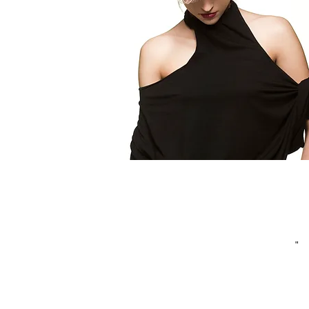
"A darkness irányzat alaphangját a MÁS
ruhatervező csoport által kreált, aszimmetriku
imitt-amott az összeszagatottság látszatát ke
fekete ruhák határozzák meg, ahogy Kada S
Éva elmondta, a frizurákat is ezen merész,
extravagáns ruhaköltemények inspirálták."
"