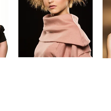
"A softness stílust a letisztult formák, a finom,
"A wa
bőrhöz passzoló, púderszínű, lágy árnyalatok
s,
ajánl
jellemzik. A Nativus divatház külön pasztellszínben
ltő,
megje
úszó ruhákat tervezett az irányzat rajongóinak,
zabó
elvar
melyek a gyermeki finomságot, lágyságot helyezik
kerete
előtérbe."